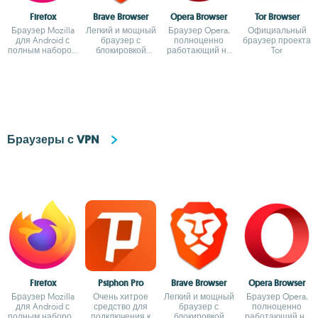
Firefox
Brave Browser
Opera Browser
Tor Browser
Браузер Mozilla
Легкий и мощный
Браузер Opera,
Официальный
для Android с
браузер с
полноценно
браузер проекта
полным набором
блокировкой
работающий на
Tor
возможностей
рекламы
вашем
устройстве
Android
Браузеры с VPN
Firefox
Psiphon Pro
Brave Browser
Opera Browser
Браузер Mozilla
Очень хитрое
Легкий и мощный
Браузер Opera,
для Android с
средство для
браузер с
полноценно
полным набором
подключения к
блокировкой
работающий на