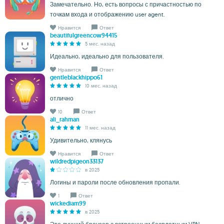
Замечательно. Но, есть вопросы с причастностью по
точкам входа и отображению user agent.
Нравится
Ответ
beautifulgreencow94415
5 мес. назад
Идеально, идеально для пользователя.
Нравится
Ответ
gentleblackhippo61
10 мес. назад
отлично
10
Ответ
ali_rahman
11 мес. назад
Удивительно, клянусь
Нравится
Ответ
wildredpigeon33137
в 2025
Логины и пароли после обновления пропали.
1
Ответ
wickediam99
в 2025