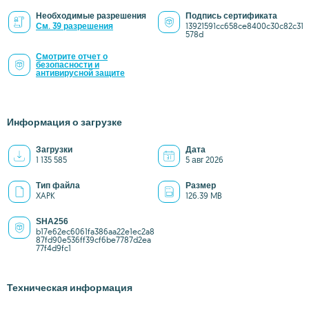
Необходимые разрешения
Подпись сертификата
См. 39 разрешения
13921591cc658ce8400c30c82c31
578d
Смотрите отчет о
безопасности и
антивирусной защите
Информация о загрузке
Загрузки
Дата
1 135 585
5 авг 2026
Тип файла
Размер
XAPK
126.39 MB
SHA256
b17e62ec6061fa386aa22e1ec2a8
87fd90e536ff39cf6be7787d2ea
77f4d9fc1
Техническая информация