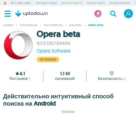
BETA PUBG MOBILE
TOCA BOCA WORLD
ИГРЫ ПО НАРУТО
GOOGLE SHEETS
SENGOKU BUSHIDO
ANDROID
/
ПРИЛОЖЕНИЯ
/
ИНСТРУМЕНТЫ
/
БРАУЗЕРЫ
/
OPERA BETA
Opera beta
101.0.5167.89494
Opera Software
DEV ONBOARD
4.1
1.1 M
74
отзывов
скачиваний
Безопасность
Действительно интуитивный способ
поиска на Android
РЕКЛАМА