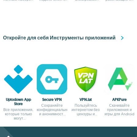
возможностей
Интернет
рекламы
вашем
устройстве
Android
Откройте для себя Инструменты приложений
Uptodown App
Secure VPN
VPN.lat
APKPure
Store
Сохраняйте
Пользуйтесь
Скачивайте
Все приложения,
конфиденциальность
интернетом без
приложения и
которые только
и анонимность
цензуры и
игры для Android
могут
при просмотре
блокировок
понадобиться на
сайтов
вашем Android